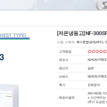
[저온냉동고] NF-300S
소형, 다목적,
특수혼합냉매(HFC), 29
고객평점
제조사
NIHON FRE
원산지
일본
브랜드
NIHON FRE
특가
전화문의
300,000원
배송비결제
※ 산간벽지는
(추가 요금은