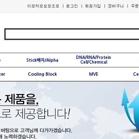
DNA/RNA/Protein
e
Stick배지/Alpha
Cell/Chemical
zer
Cooling Block
MVE
Ce