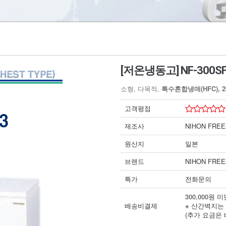
[저온냉동고] NF-300S
소형, 다목적,
특수혼합냉매(HFC), 29
고객평점
제조사
NIHON FRE
원산지
일본
브랜드
NIHON FRE
특가
전화문의
300,000원
배송비결제
※ 산간벽지는
(추가 요금은