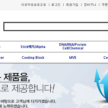
DNA/RNA/Protein
e
Stick배지/Alpha
Cell/Chemical
zer
Cooling Block
MVE
Ce