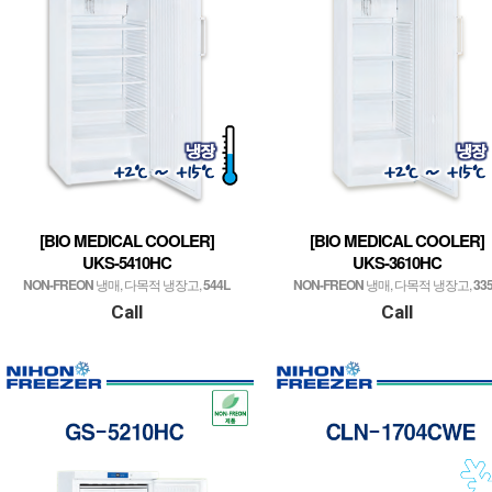
[BIO MEDICAL COOLER]
[BIO MEDICAL COOLER]
UKS-5410HC
UKS-3610HC
NON-FREON
냉매, 다목적 냉장고,
544L
NON-FREON
냉매, 다목적 냉장고,
33
Call
Call