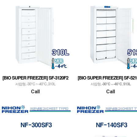
[BIO SUPER FREEZER] SF-3120F2
[BIO SUPER FREEZER] SF-521
서랍형, -30℃ ~ -40℃, 310L
서랍형,
-30℃ ~ -40℃
,
513L
Call
Call