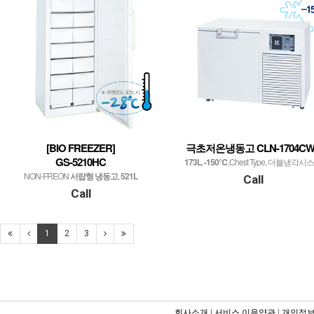
[BIO FREEZER]
극초저온냉동고 CLN-1704CW
GS-5210HC
173L
,
-150℃
,Chest Type, 더블냉각시
NON-FREON
서랍형 냉동고
,
521L
Call
Call
1
2
3
회사소개
|
서비스 이용약관
|
개인정보